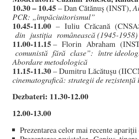
10.30 – 10.45
– Dan Cătănuş (INST),
A
PCR: „împăciuitorismul”
10.45-11.00
– Iuliu Crăcană (CNS
din justiţia românească (1945-1958)
11.00-11.15
– Florin Abraham (INS
comunistă fără clase”: între ideologie 
Abordare metodologică
11.15-11.30
– Dumitru Lăcătuşu (IIC
cinematografică: strategii de rezistenţ
Dezbateri: 11.30-12.00
12.00-13.00
Prezentarea celor mai recente apariţii
Prezentarea revistelor „Genius, tinere