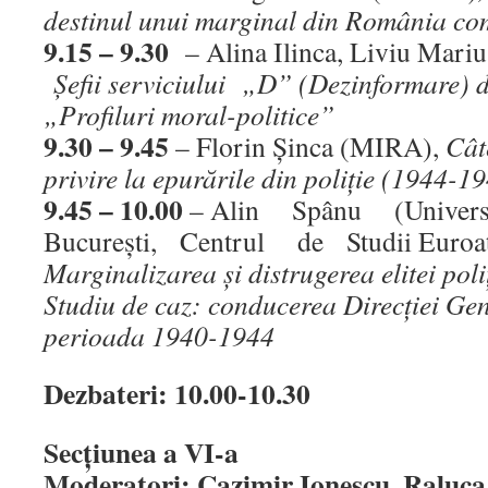
destinul unui marginal din România co
9.15 – 9.30
– Alina Ilinca, Liviu Mari
Şefii serviciului „D” (Dezinformare) di
„Profiluri moral-politice”
9.30 – 9.45
– Florin Şinca (MIRA),
Cât
privire la epurările din poliţie (1944-1
9.45 – 10.00
– Alin Spânu (Univer
Bucureşti, Centrul de Studii Euroatl
Marginalizarea şi distrugerea elitei poli
Studiu de caz: conducerea Direcţiei Gene
perioada 1940-1944
Dezbateri: 10.00-10.30
Secţiunea a VI-a
Moderatori: Cazimir Ionescu, Raluca