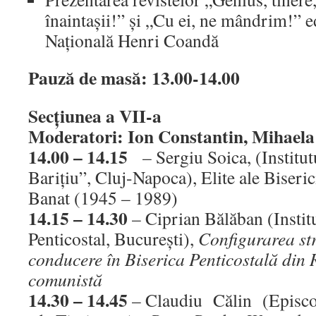
înaintaşii!” şi „Cu ei, ne mândrim!” e
Naţională Henri Coandă
Pauză de masă: 13.00-14.00
Secţiunea a VII-a
Moderatori: Ion Constantin, Mihaela
14.00 – 14.15
– Sergiu Soica, (Institut
Bariţiu”, Cluj-Napoca), Elite ale Biseri
Banat (1945 – 1989)
14.15 – 14.30
– Ciprian Bălăban (Instit
Penticostal, Bucureşti),
Configurarea str
conducere în Biserica Penticostală di
comunistă
14.30 – 14.45
– Claudiu Călin (Episc