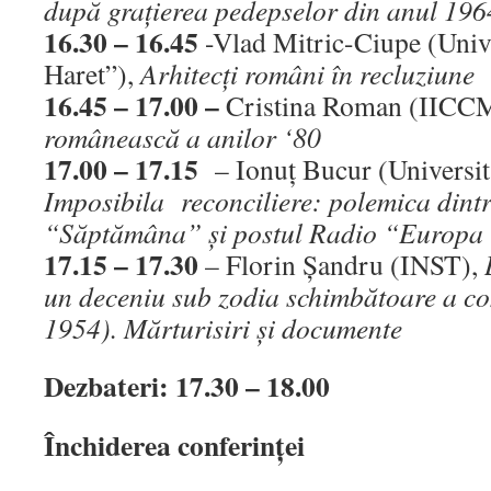
după graţierea pedepselor din anul 196
16.30 – 16.45
-Vlad Mitric-Ciupe (Univ
Haret”),
Arhitecţi români în recluziune
16.45 – 17.00 –
Cristina Roman (IIC
românească a anilor ‘80
17.00 – 17.15
– Ionuţ Bucur (Universit
Imposibila reconciliere: polemica dintr
“Săptămâna” şi postul Radio “Europa 
17.15 – 17.30
– Florin Şandru (INST),
un deceniu sub zodia schimbătoare a c
1954). Mărturisiri şi documente
Dezbateri: 17.30 – 18.00
Închiderea conferinţei