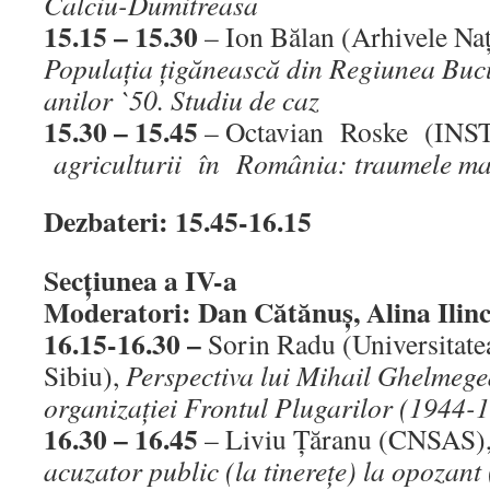
Calciu-Dumitreasa
15.15 – 15.30
– Ion Bălan (Arhivele Naţ
Populaţia ţigănească din Regiunea Bucu
anilor `50. Studiu de caz
15.30 – 15.45
– Octavian Roske (INS
agriculturii în România: traumele mar
Dezbateri: 15.45-16.15
Secţiunea a IV-a
Moderatori: Dan Cătănuş, Alina Ilin
16.15-16.30 –
Sorin Radu (Universitate
Sibiu),
Perspectiva lui Mihail Ghelmege
organizaţiei Frontul Plugarilor (1944-
16.30 – 16.45
– Liviu Ţăranu (CNSAS)
acuzator public (la tinereţe) la opozant