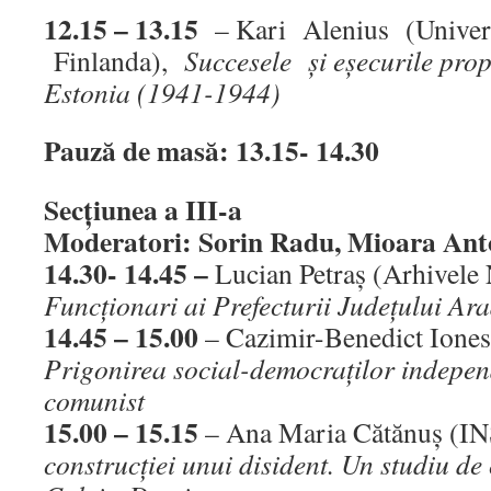
12.15 – 13.15
– Kari Alenius (Univer
Finlanda),
Succesele şi eşecurile pro
Estonia (1941-1944)
Pauză de masă: 13.15- 14.30
Secţiunea a III-a
Moderatori: Sorin Radu, Mioara Ant
14.30- 14.45 –
Lucian Petraş (Arhivele 
Funcţionari ai Prefecturii Judeţului Arad
14.45 – 15.00
– Cazimir-Benedict Ione
Prigonirea social-democraţilor indepen
comunist
15.00 – 15.15
– Ana Maria Cătănuş (I
construcţiei unui disident. Un studiu d