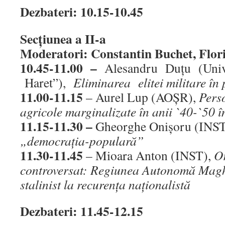
Dezbateri: 10.15-10.45
Secţiunea a II-a
Moderatori: Constantin Buchet, Flor
10.45-11.00 –
Alesandru Duţu (Univ
Haret”),
Eliminarea elitei militare în 
11.00-11.15
– Aurel Lup (AOŞR),
Perso
agricole marginalizate în anii `40-`50
11.15-11.30 –
Gheorghe Onişoru (INS
„democraţia-populară”
11.30-11.45
– Mioara Anton (INST),
Or
controversat: Regiunea Autonomă Magh
stalinist la recurenţa naţionalistă
Dezbateri: 11.45-12.15