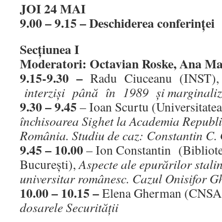
JOI 24 MAI
9.00 – 9.15 – Deschiderea conferinţei
Secţiunea I
Moderatori: Octavian Roske, Ana Ma
9.15-9.30 –
Radu Ciuceanu (INST)
interzişi până în 1989 şi marginaliza
9.30 – 9.45
– Ioan Scurtu (Universitate
închisoarea Sighet la Academia Republic
România. Studiu de caz: Constantin C.
9.45 – 10.00
– Ion Constantin (Bibliot
Bucureşti),
Aspecte ale epurărilor stali
universitar românesc. Cazul Onisifor G
10.00 – 10.15 –
Elena Gherman (CNSA
dosarele Securităţii