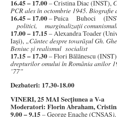
16.45 – 17.00
– Cristina Diac (INST),
C
PCR ales în octombrie 1945. Biografie 
16.45 – 17.00
– Puica Buhoci (IN
politici, marginalizaţii comunismul
17.00 – 17.15
– Alexandra Toader (Unive
Iaşi),
„Cântec despre tovarăşul Gh. Gh
Beniuc şi realismul socialist
17.15 – 17.30
– Flori Bălănescu (INST
drepturilor omului în România anilor 
’77”
Dezbateri: 17.30-18.00
VINERI, 25 MAI Secţiunea a V-a
Moderatori: Florin Abraham, Cristin
9.00 – 9.15
– George Enache (CNSAS
)