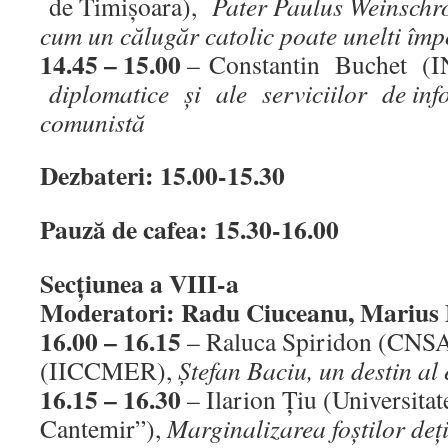
de Timişoara),
Pater Paulus Weinschr
cum un călugăr catolic poate unelti împo
14.45 – 15.00
– Constantin Buchet (
diplomatice şi ale serviciilor de info
comunistă
Dezbateri: 15.00-15.30
Pauză de cafea: 15.30-16.00
Secţiunea a VIII-a
Moderatori: Radu Ciuceanu, Marius
16.00 – 16.15
– Raluca Spiridon (CNSA
(IICCMER),
Ştefan Baciu, un destin al
16.15 – 16.30
– Ilarion Ţiu (Universita
Cantemir”),
Marginalizarea foştilor deţi