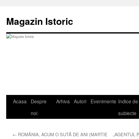
Sari
la
Magazin Istoric
conținut
Acasa
Despre
Arhiva
Autori
Evenimente
Indice de
noi
subiecte
←
ROMÂNIA, ACUM O SUTĂ DE ANI (MARTIE
„AGENTUL 