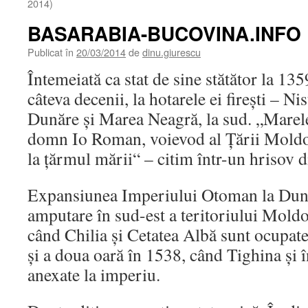
2014)
BASARABIA-BUCOVINA.INFO
Publicat în
20/03/2014
de
dinu.giurescu
Întemeiată ca stat de sine stătător la 13
câteva decenii, la hotarele ei fireşti – Nis
Dunăre şi Marea Neagră, la sud. „Marele
domn Io Roman, voievod al Ţării Moldov
la ţărmul mării“ – citim într-un hrisov 
Expansiunea Imperiului Otoman la Dună
amputare în sud-est a teritoriului Moldo
când Chilia şi Cetatea Albă sunt ocupat
şi a doua oară în 1538, când Tighina şi 
anexate la imperiu.