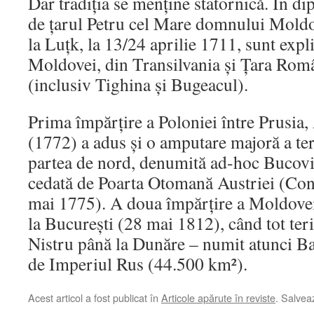
Dar tradiţia se menţine statornică. În d
de ţarul Petru cel Mare domnului Mold
la Luţk, la 13/24 aprilie 1711, sunt expli
Moldovei, din Transilvania şi Ţara Rom
(inclusiv Tighina şi Bugeacul).
Prima împărţire a Poloniei între Prusia, 
(1772) a adus şi o amputare majoră a te
partea de nord, denumită ad-hoc Bucovi
cedată de Poarta Otomană Austriei (Conv
mai 1775). A doua împărţire a Moldovei
la Bucureşti (28 mai 1812), când tot teri
Nistru până la Dunăre – numit atunci Ba
de Imperiul Rus (44.500 km²).
Acest articol a fost publicat în
Articole apărute în reviste
. Salve