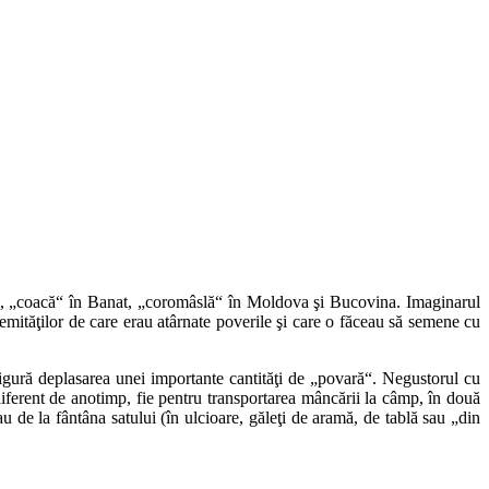
lui, „coacă“ în Banat, „coromâslă“ în Moldova şi Bucovina. Imaginarul
emităţilor de care erau atârnate poverile şi care o făceau să semene cu
 asigură deplasarea unei importante cantităţi de „povară“. Negustorul cu
diferent de anotimp, fie pentru transportarea mâncării la câmp, în două
u de la fântâna satului (în ulcioare, găleţi de aramă, de tablă sau „din