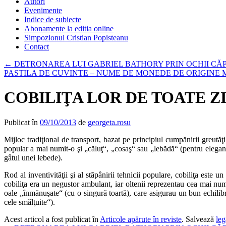
Autori
Evenimente
Indice de subiecte
Abonamente la editia online
Simpozionul Cristian Popisteanu
Contact
←
DETRONAREA LUI GABRIEL BATHORY PRIN OCHII CĂ
PASTILA DE CUVINTE – NUME DE MONEDE DE ORIGINE
COBILIŢA LOR DE TOATE 
Publicat în
09/10/2013
de
georgeta.rosu
Mijloc tradiţional de transport, bazat pe principiul cumpănirii greu
popular a mai numit-o şi „căluţ“, „cosaş“ sau „lebădă“ (pentru eleganţ
gâtul unei lebede).
Rod al inventivităţii şi al stăpânirii tehnicii populare, cobiliţa este
cobiliţa era un negustor ambulant, iar oltenii reprezentau cea mai num
oale „înmănuşate“ (cu o singură toartă), care asigurau un bun echilibru
cele smălţuite“).
Acest articol a fost publicat în
Articole apărute în reviste
. Salvează
le