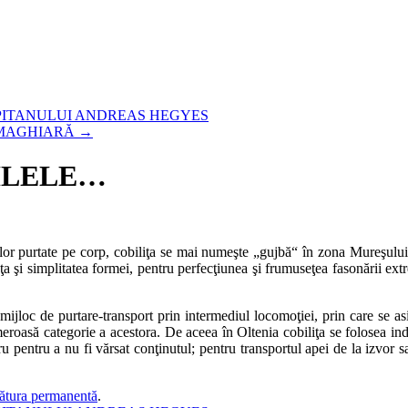
PITANULUI ANDREAS HEGYES
 MAGHIARĂ
→
ZILELE…
tăţilor purtate pe corp, cobiliţa se mai numeşte „gujbă“ în zona Mureşu
a şi simplitatea formei, pentru perfecţiunea şi frumuseţea fasonării extr
 un mijloc de purtare-transport prin intermediul locomoţiei, prin care se
eroasă categorie a acestora. De aceea în Oltenia cobiliţa se folosea in
 pentru a nu fi vărsat conţinutul; pentru transportul apei de la izvor sa
gătura permanentă
.