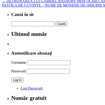
←
DETRONAREA LUI GABRIEL BATHORY PRIN OCHII CĂ
PASTILA DE CUVINTE – NUME DE MONEDE DE ORIGINE
Caută în sit
Caută
după:
Ultimul număr
Autentificare abonați
Username
Password
Lost Password
Număr gratuit