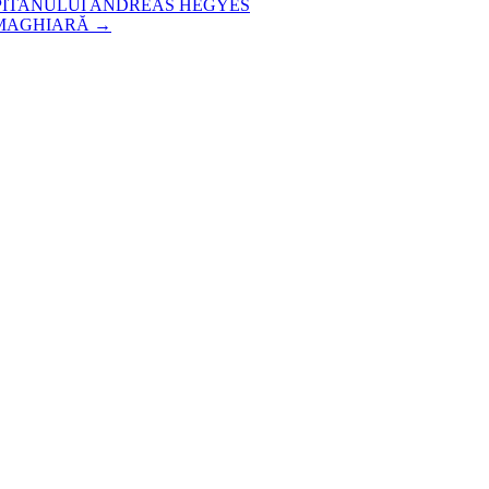
PITANULUI ANDREAS HEGYES
 MAGHIARĂ
→