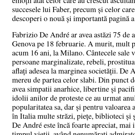
emoții atât celor care au crescut ascultâ
succesele lui Faber, precum și celor car
descoperi o nouă și importantă pagină a c
Fabrizio De André ar avea astăzi 75 de a
Genova pe 18 februarie. A murit, mult pr
acum 16 ani, la Milano. Cântecele sale 
persoane marginalizate, rebeli, prostitu
aflați adesea la marginea societății. De A
mereu de partea celor slabi. Din punct d
avea simpatii anarhice, libertine și pacif
idolii anilor de proteste ce au urmat anu
popularitatea sa, dar și pentru valoarea a
în Italia multe străzi, piețe, biblioteci și
De André este încă foarte apreciat, mai 
timpul vieții, având nenumărați admirator