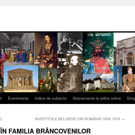
ri
Evenimente
Indice de subiecte
Abonamente la editia online
Simp
2)
INVESTIŢIILE BELGIENE DIN ROMÂNIA 1838-1916
→
ÎN FAMILIA BRÂNCOVENILOR