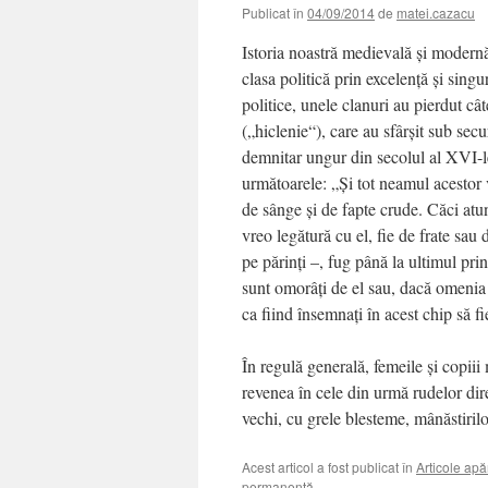
Publicat în
04/09/2014
de
matei.cazacu
Istoria noastră medievală şi modernă 
clasa politică prin excelenţă şi sing
politice, unele clanuri au pierdut câ
(„hiclenie“), care au sfârşit sub secu
demnitar ungur din secolul al XVI-
următoarele: „Şi tot neamul acestor 
de sânge şi de fapte crude. Căci atun
vreo legătură cu el, fie de frate sau d
pe părinţi –, fug până la ultimul prin 
sunt omorâţi de el sau, dacă omenia l
ca fiind însemnaţi în acest chip să fi
În regulă generală, femeile şi copiii
revenea în cele din urmă rudelor dir
vechi, cu grele blesteme, mânăstiril
Acest articol a fost publicat în
Articole apă
permanentă
.