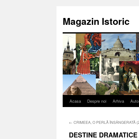
Sari
la
Magazin Istoric
conținut
Acasa
Despre noi
Arhiva
Auto
←
CRIMEEA, O PERLĂ ÎNSÂNGERATĂ (
DESTINE DRAMATICE 