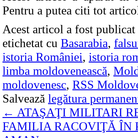
Pentru a putea citi tot artic
Acest articol a fost publicat
etichetat cu
Basarabia
,
falsu
istoria României
,
istoria ro
limba moldovenească
,
Mold
moldovenesc
,
RSS Moldove
Salvează
legătura permanen
←
ATAŞAŢI MILITARI R
FAMILIA RACOVIŢĂ ÎN