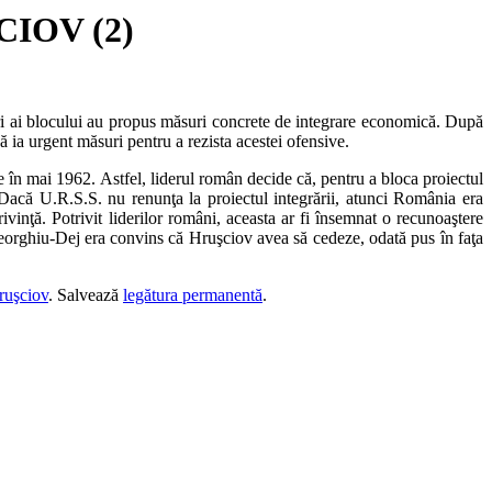
IOV (2)
eri ai blocului au propus măsuri concrete de integrare economică. După
ă ia urgent măsuri pentru a rezista acestei ofensive.
 în mai 1962. Astfel, liderul român decide că, pentru a bloca proiectul
1) Dacă U.R.S.S. nu renunţa la proiectul integrării, atunci România era
ivinţă. Potrivit liderilor români, aceasta ar fi însemnat o recunoaştere
 Gheorghiu-Dej era convins că Hruşciov avea să cedeze, odată pus în faţa
ruşciov
. Salvează
legătura permanentă
.