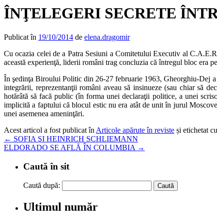
ÎNŢELEGERI SECRETE ÎNTR
Publicat în
19/10/2014
de
elena.dragomir
Cu ocazia celei de a Patra Sesiuni a Comitetului Executiv al C.A.E.R.
această experienţă, liderii români trag concluzia că întregul bloc era p
În şedinţa Biroului Politic din 26-27 februarie 1963, Gheorghiu-Dej a 
integrării, reprezentanţii români aveau să insinueze (sau chiar să dec
hotărâtă să facă public (în forma unei declaraţii politice, a unei scri
implicită a faptului că blocul estic nu era atât de unit în jurul Mosco
unei asemenea ameninţări.
Acest articol a fost publicat în
Articole apărute în reviste
și etichetat c
←
SOFIA ŞI HEINRICH SCHLIEMANN
ELDORADO SE AFLĂ ÎN COLUMBIA
→
Caută în sit
Caută după:
Ultimul număr