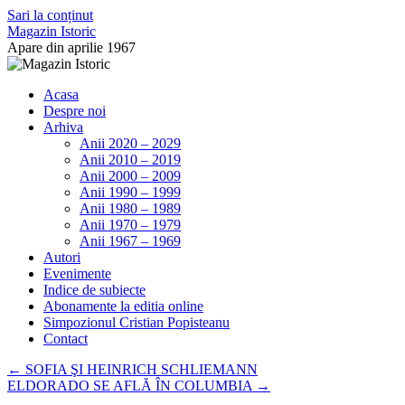
Sari la conținut
Magazin Istoric
Apare din aprilie 1967
Acasa
Despre noi
Arhiva
Anii 2020 – 2029
Anii 2010 – 2019
Anii 2000 – 2009
Anii 1990 – 1999
Anii 1980 – 1989
Anii 1970 – 1979
Anii 1967 – 1969
Autori
Evenimente
Indice de subiecte
Abonamente la editia online
Simpozionul Cristian Popisteanu
Contact
←
SOFIA ŞI HEINRICH SCHLIEMANN
ELDORADO SE AFLĂ ÎN COLUMBIA
→