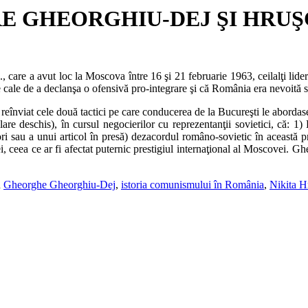
E GHEORGHIU-DEJ ŞI HRUŞC
, care a avut loc la Moscova între 16 şi 21 februarie 1963, ceilalţi lid
e cale de a declanşa o ofensivă pro-integrare şi că România era nevoită s
reînviat cele două tactici pe care conducerea de la Bucureşti le abordase
lare deschis), în cursul negocierilor cu reprezentanţii sovietici, că: 
sori sau a unui articol în presă) dezacordul româno-sovietic în această pr
vei, ceea ce ar fi afectat puternic prestigiul internaţional al Moscovei.
u
Gheorghe Gheorghiu-Dej
,
istoria comunismului în România
,
Nikita H