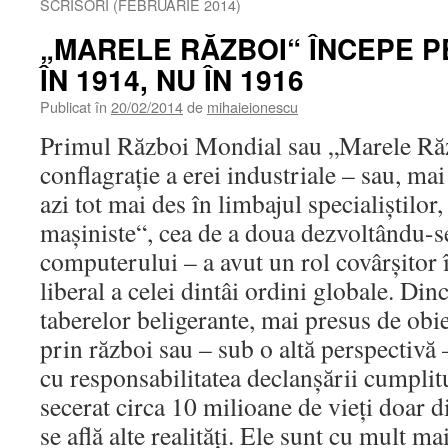
SCRISORI (FEBRUARIE 2014)
„MARELE RĂZBOI“ ÎNCEPE 
ÎN 1914, NU ÎN 1916
Publicat în
20/02/2014
de
mihaieionescu
Primul Război Mondial sau „Marele Răzb
conflagraţie a erei industriale – sau, ma
azi tot mai des în limbajul specialiştilor,
maşiniste“, cea de a doua dezvoltându-se
computerului – a avut un rol covârşitor 
liberal a celei dintâi ordini globale. D
taberelor beligerante, mai presus de obi
prin război sau – sub o altă perspectivă 
cu responsabilitatea declanşării cumplitu
secerat circa 10 milioane de vieţi doar d
se află alte realităţi. Ele sunt cu mult ma