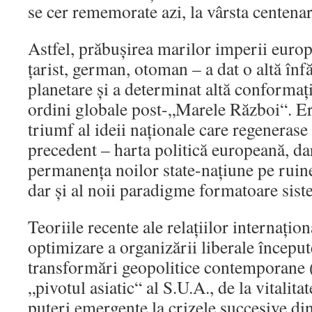
se cer rememorate azi, la vârsta centena
Astfel, prăbuşirea marilor imperii euro
ţarist, german, otoman – a dat o altă înfă
planetare şi a determinat altă conformaţi
ordini globale post-„Marele Război“. E
triumf al ideii naţionale care regenerase 
precedent – harta politică europeană, dar
permanenţa noilor state-naţiune pe ruine
dar şi al noii paradigme formatoare siste
Teoriile recente ale relaţiilor internaţio
optimizare a organizării liberale început
transformări geopolitice contemporane (
„pivotul asiatic“ al S.U.A., de la vitalit
puteri emergente la crizele succesive di