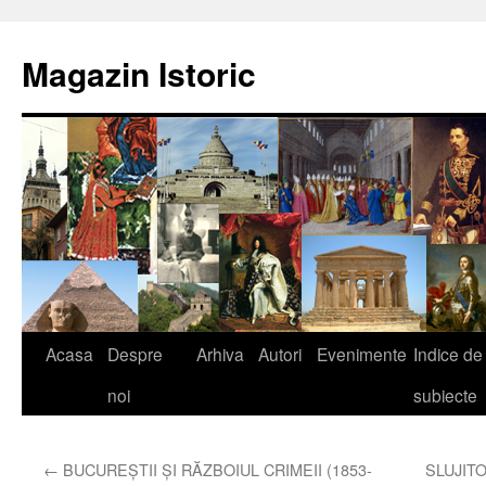
Sari
la
Magazin Istoric
conținut
Acasa
Despre
Arhiva
Autori
Evenimente
Indice de
noi
subiecte
←
BUCUREŞTII ŞI RĂZBOIUL CRIMEII (1853-
SLUJITO