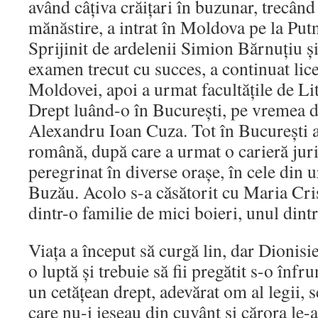
având câţiva crăiţari în buzunar, trecând
mănăstire, a intrat în Moldova pe la Putna
Sprijinit de ardelenii Simion Bărnuţiu ş
examen trecut cu succes, a continuat lice
Moldovei, apoi a urmat facultăţile de Lit
Drept luând-o în Bucureşti, pe vremea 
Alexandru Ioan Cuza. Tot în Bucureşti a 
română, după care a urmat o carieră juri
peregrinat în diverse oraşe, în cele din 
Buzău. Acolo s-a căsătorit cu Maria Cri
dintr-o familie de mici boieri, unul dintr
Viaţa a început să curgă lin, dar Dionisie
o luptă şi trebuie să fii pregătit s-o înfru
un cetăţean drept, adevărat om al legii, se
care nu-i ieşeau din cuvânt şi cărora le-a