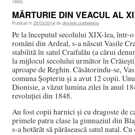
1856)
MĂRTURIE DIN VEACUL AL XI
Publicat în
20/03/2014
de
dionisie.craifaleanu
Pe la începutul secolului XIX-lea, într-o
români din Ardeal, s-a născut Vasile Cra
stabilită în satul Craifalău (a cărui den
la mijlocul secolului următor în Crăieşti)
aproape de Reghin. Căsătorindu-se, Vasi
comuna Şopteriu şi a avut 12 copii. Unul
Dionisie, a văzut lumina zilei în anul 18
revoluţiei din 1848.
Au fost copii harnici şi cu dragoste de c
primele patru clase la gimnaziul din Bla
s-a hotărât să părăsească satul natal. Cu 