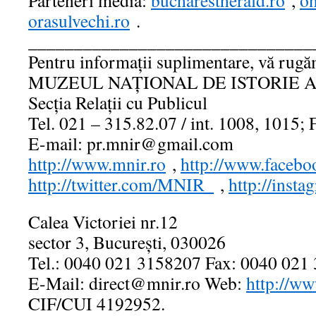
Parteneri media:
bucharestherald.ro
,
on
orasulvechi.ro
.
_______________________________
Pentru informaţii suplimentare, vă rugă
MUZEUL NAŢIONAL DE ISTORIE 
Secţia Relaţii cu Publicul
Tel. 021 – 315.82.07 / int. 1008, 1015;
E-mail: pr.mnir@gmail.com
http://www.mnir.ro
,
http://www.faceb
http://twitter.com/MNIR_
,
http://inst
Calea Victoriei nr.12
sector 3, Bucureşti, 030026
Tel.: 0040 021 3158207 Fax: 0040 021
E-Mail: direct@mnir.ro Web:
http://ww
CIF/CUI 4192952.