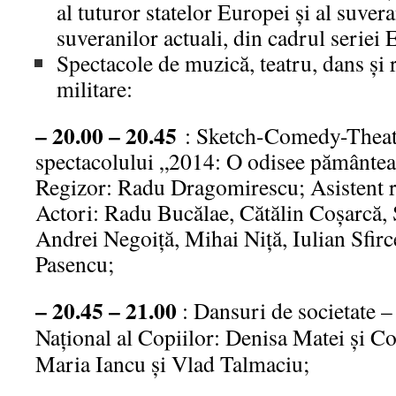
al tuturor statelor Europei şi al suver
suveranilor actuali, din cadrul seriei 
Spectacole de muzică, teatru, dans și r
militare:
– 20.00 – 20.45
: Sketch-Comedy-Theat
spectacolului „2014: O odisee pământea
Regizor: Radu Dragomirescu; Asistent 
Actori: Radu Bucălae, Cătălin Coşarcă
Andrei Negoiţă, Mihai Niţă, Iulian Sfir
Pasencu;
– 20.45 – 21.00
: Dansuri de societate – 
Naţional al Copiilor: Denisa Matei şi 
Maria Iancu și Vlad Talmaciu;