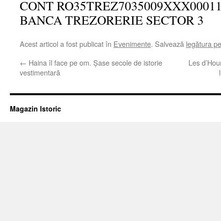
CONT RO35TREZ7035009XXX0001
BANCA TREZORERIE SECTOR 3
Acest articol a fost publicat în
Evenimente
. Salvează
legătura p
←
Haina îl face pe om. Şase secole de istorie
Les d’Hour
vestimentară
Magazin Istoric