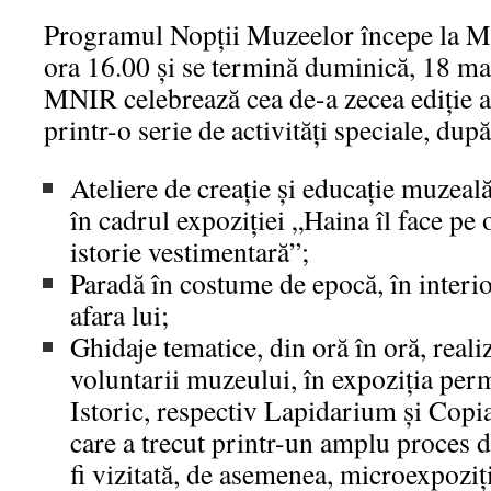
Programul Nopții Muzeelor începe la 
ora 16.00 și se termină duminică, 18 mai
MNIR celebrează cea de-a zecea ediție 
printr-o serie de activități speciale, d
Ateliere de creaţie şi educaţie muzeal
în cadrul expoziţiei „Haina îl face pe
istorie vestimentară”;
Paradă în costume de epocă, în interi
afara lui;
Ghidaje tematice, din oră în oră, reali
voluntarii muzeului, în expoziţia per
Istoric, respectiv Lapidarium şi Copi
care a trecut printr-un amplu proces 
fi vizitată, de asemenea, microexpozi