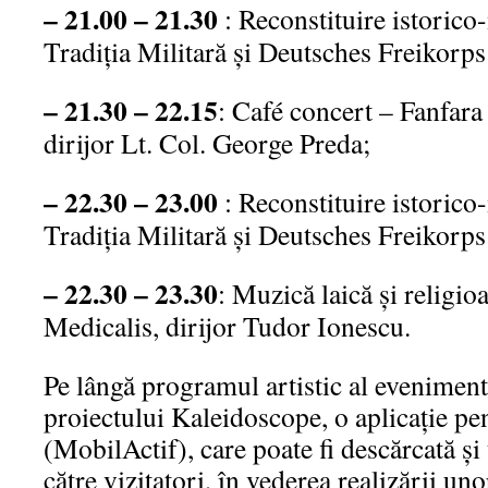
– 21.00 – 21.30
: Reconstituire istorico-
Tradiţia Militară şi Deutsches Freikorps
– 21.30 – 22.15
: Café concert – Fanfar
dirijor Lt. Col. George Preda;
– 22.30 – 23.00
: Reconstituire istorico-
Tradiţia Militară şi Deutsches Freikorps
– 22.30 – 23.30
: Muzică laică şi religio
Medicalis, diri
jor T
udor Ionescu.
Pe lângă programul artistic al evenimen
proiectului Kaleidoscope, o aplicaţie p
(MobilActif), care poate fi descărcată şi 
către vizitatori, în vederea realizării un