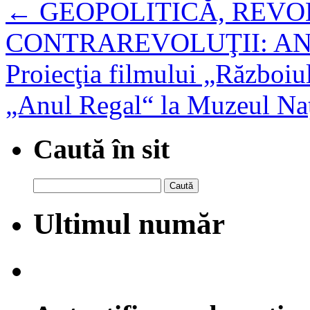
←
GEOPOLITICĂ, REVOL
CONTRAREVOLUŢII: AN
Proiecţia filmului „Războiu
„Anul Regal“ la Muzeul Na
Caută în sit
Caută
după:
Ultimul număr