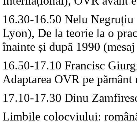
Internațional), OVR avant e
16.30-16.50 Nelu Negruțiu
Lyon), De la teorie la o pra
înainte și după 1990 (mesaj 
16.50-17.10 Francisc Giur
Adaptarea OVR pe pământ 
17.10-17.30 Dinu Zamfiresc
Limbile colocviului: română