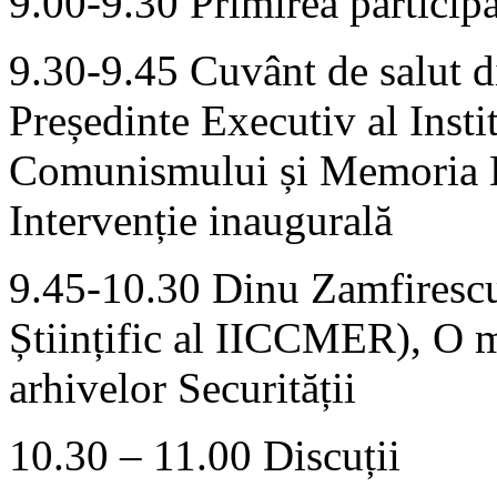
9.00-9.30 Primirea participa
9.30-9.45 Cuvânt de salut d
Președinte Executiv al Insti
Comunismului și Memoria 
Intervenție inaugurală
9.45-10.30 Dinu Zamfirescu 
Științific al IICCMER), O m
arhivelor Securității
10.30 – 11.00 Discuții