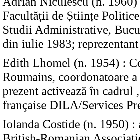
Adrian Niculescu (n. 1960) :
Facultății de Științe Politic
Studii Administrative, Bucur
din iulie 1983; reprezentant
Edith Lhomel (n. 1954) : C
Roumains, coordonatoare a c
prezent activează în cadrul
française DILA/Services Pre
Iolanda Costide (n. 1950) : a
British-Romanian Associati