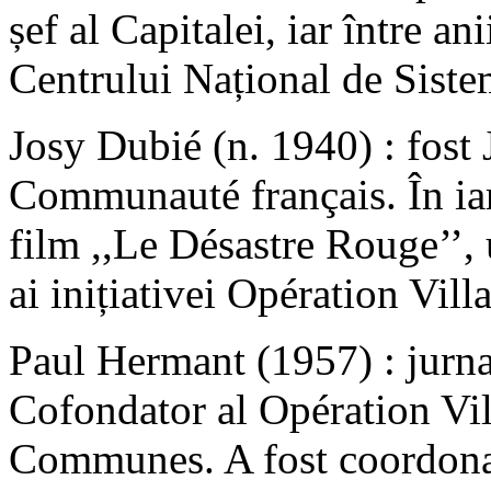
șef al Capitalei, iar între an
Centrului Național de Sistem
Josy Dubié (n. 1940) : fost 
Communauté français. În iar
film ,,Le Désastre Rouge’’, 
ai inițiativei Opération Vil
Paul Hermant (1957) : jurnali
Cofondator al Opération Vi
Communes. A fost coordona