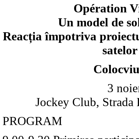
Opération V
Un model de sol
Reacția împotriva proiectu
satelor
Colocviu
3 noie
Jockey Club, Strada E
PROGRAM