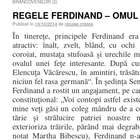
BRÂNCOVENILOR (2)
REGELE FERDINAND – OMUL
Publicat în
19/10/2014
de
niculae.cristea
În tinereţe, principele Ferdinand er
atractiv: înalt, zvelt, blând, cu ochi
coroiat, mustaţa stufoasă şi urechile m
ovalul unei feţe interesante. După c
Elencuţa Văcărescu, în amintiri, trăsăt
niciun fel rasa germană“. În şedinţa Se
Ferdinand a rostit un angajament, pe car
constituţional: „Voi contopi astfel exis
mine veţi găsi un coleg mândru de a co
tărie şi strălucire patriei noastre 
exterioriza trăirile, părând mai degra
notat Martha Bibescu), Ferdinand n-a