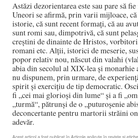
Astăzi dezorientarea este sau pare să fi
Uneori se afirmă, prin varii mijloace, c
istorie, că sunt recent formaţi, că au av
sunt romi sau, dimpotrivă, că sunt pelasg
creştini de dinainte de Hristos, vorbitori
romani etc. Alţii, istorici de meserie, s
popor relativ nou, născut din valahi (vla
abia din secolul al XIX-lea şi monarhie 
nu dispunem, prin urmare, de experienţă 
spirit şi exerciţiu de tip democratic. Oscil
fi „cei mai glorioşi din lume“ şi a fi „om
„turmă“, pătrunşi de o „puturoşenie abis
deconcertante pentru martorii străini one
adevăr.
Acest articol a fost publicat în
Articole apărute în reviste
și etich