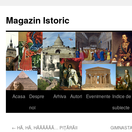
Sari
la
Magazin Istoric
conținut
Acasa
Despre
Arhiva
Autori
Evenimente
Indice de
noi
subiecte
←
HĂ, HĂ, HĂĂĂĂĂĂ… PIŢĂRĂII
GIMNASTA