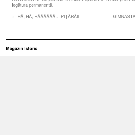
legătura permanentă
.
←
HĂ, HĂ, HĂĂĂĂĂĂ… PIŢĂRĂII
GIMNASTA
Magazin Istoric