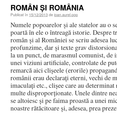
ROMÂN ŞI ROMÂNIA
Publicat în
15/12/2013
de
ioan.aurel.pop
Numele popoarelor şi ale statelor au o s
poartă în ele o întreagă istorie. Despre 
român şi al României se scriu adesea lu
profunzime, dar şi texte grav distorsionat
la un punct, de marasmul comunist, de i
unei viziuni artificiale, controlate de put
remarcă aici clişeele (erorile) propagand
românii erau declaraţi eterni, vechi de mi
imaculaţi etc., clişee care au determinat
multe disproporţionate. Unele dintre nea
se altoiesc şi pe faima proastă a unei mic
noastre rătăcitoare şi, adesea, prea preze