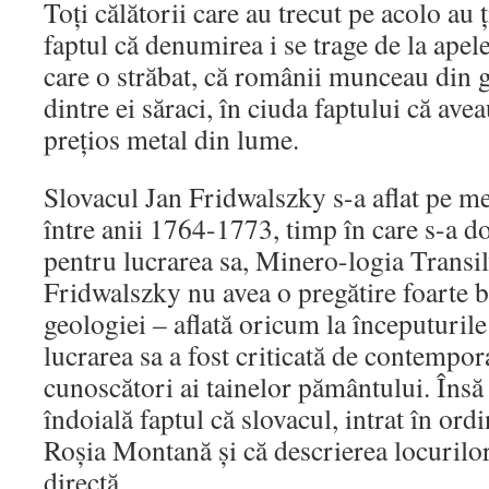
Toţi călătorii care au trecut pe acolo au 
faptul că denumirea i se trage de la apel
care o străbat, că românii munceau din 
dintre ei săraci, în ciuda faptului că ave
preţios metal din lume.
Slovacul Jan Fridwalszky s-a aflat pe m
între anii 1764-1773, timp în care s-a d
pentru lucrarea sa, Minero-logia Transil
Fridwalszky nu avea o pregătire foarte 
geologiei – aflată oricum la începuturile
lucrarea sa a fost criticată de contempo
cunoscători ai tainelor pământului. Însă
îndoială faptul că slovacul, intrat în ordi
Roşia Montană şi că descrierea locurilor
directă.