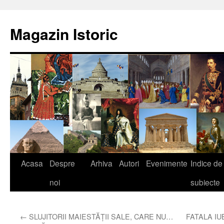
Sari
la
Magazin Istoric
conținut
Acasa
Despre
Arhiva
Autori
Evenimente
Indice de
noi
subiecte
←
SLUJITORII MAIESTĂŢII SALE, CARE NU…
FATALA IU