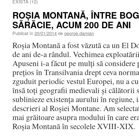
EXISTĂ (12)
ROŞIA MONTANĂ, ÎNTRE BOG
SĂRĂCIE, ACUM 200 DE ANI
Publicat în
20/01/2014
de
george.damian
Roşia Montană a fost văzută ca un El Do
de ani de-a rândul. Vechimea exploatări
Apuseni i-a făcut pe mulţi să considere 
preţios în Transilvania drept ceva normal
zguduit periodic vestul Europei, nu a c
însă toţi geografii medievali şi călătorii s
sublinieze existenţa aurului în regiune, 
descrieri al Roşiei Montane. Am selectat
mai grăitoare asupra modului în care era
Roşia Montană în secolele XVIII-XIX.