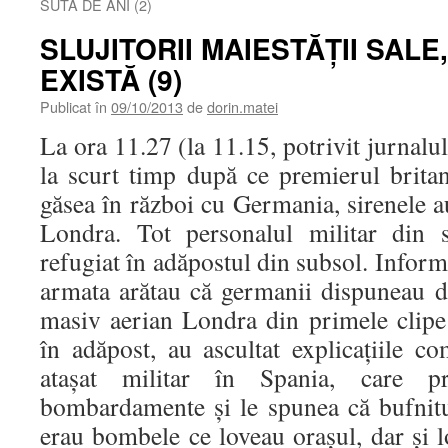
SUTĂ DE ANI (2)
SLUJITORII MAIESTĂŢII SAL
EXISTĂ (9)
Publicat în
09/10/2013
de
dorin.matei
La ora 11.27 (la 11.15, potrivit jurnalul
la scurt timp după ce premierul britan
găsea în război cu Germania, sirenele a
Londra. Tot personalul militar din 
refugiat în adăpostul din subsol. Informa
armata arătau că germanii dispuneau de
masiv aerian Londra din primele clipe 
în adăpost, au ascultat explicaţiile c
ataşat militar în Spania, care pr
bombardamente şi le spunea că bufnitu
erau bombele ce loveau oraşul, dar şi lo