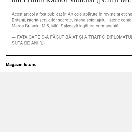
Acest articol a fost publicat în
Articole apărute în reviste
și etich
Britanii
,
istoria serviciilor secrete
,
istoria spionajului
,
istorie con
Marea Britanie
,
MI5
,
MI6
. Salvează
legătura permanentă
.
←
FATA CARE S-A FĂCUT BĂIAT ŞI A TRĂIT O
DIPLOMATUL
SUTĂ DE ANI (2)
Magazin Istoric