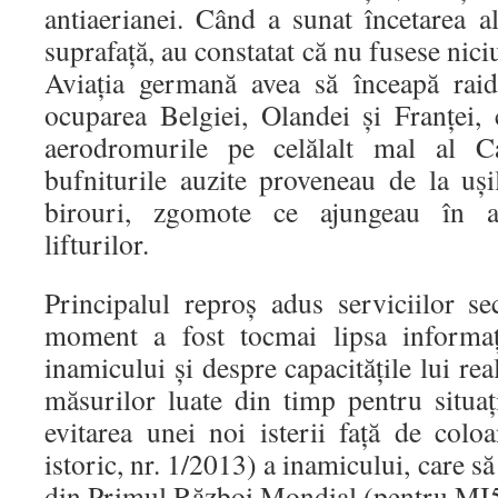
antiaerianei. Când a sunat încetarea a
suprafaţă, au constatat că nu fusese nic
Aviaţia germană avea să înceapă rai
ocuparea Belgiei, Olandei şi Franţei, 
aerodromurile pe celălalt mal al Ca
bufniturile auzite proveneau de la uşile
birouri, zgomote ce ajungeau în a
lifturilor.
Principalul reproş adus serviciilor se
moment a fost tocmai lipsa informaţi
inamicului şi despre capacităţile lui rea
măsurilor luate din timp pentru situaţ
evitarea unei noi isterii faţă de col
istoric, nr. 1/2013) a inamicului, care să 
din Primul Război Mondial (pentru MI5