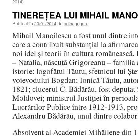
2014)
TINEREŢEA LUI MIHAIL MAN
Publicat în
20/01/2014
de
adinagrigore
Mihail Manoilescu a fost unul dintre int
care a contribuit substanţial la afirmar
noi idei şi teorii în cultura româneasc
– Natalia, născută Grigoreanu – familia 
istorie: logofătul Tăutu, sfetnicul lui Şt
voievodului Bogdan; Ionică Tăutu, autor
1821; clucerul C. Bădărău, fost deputat
Moldovei; ministrul Justiţiei în perioad
Lucrărilor Publice între 1912-1913, pro
Alexandru Bădărău, unul dintre colabora
Absolvent al Academiei Mihăilene din 1