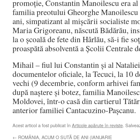
promoţie, Constantin Manoilescu era al 
familia preotului Gheorghe Manoilescu 
ani, simpatizant al mişcării socialiste m
Maria Grigoreanu, născută Bădărău, inst
la o şcoală de fete din Hârlău, să-i fie soţ 
proaspătă absolventă a Şcolii Centrale de
Mihail – fiul lui Constantin şi al Natali
documentelor oficiale, la Tecuci, la 10 
vechi (9 decembrie, conform arhivei fami
după naştere şi botez, familia Manoilesc
Moldovei, într-o casă din cartierul Tătăr
anterior familiei Cantacuzino-Paşcanu.
Acest articol a fost publicat în
Articole apărute în reviste
. Salve
←
ROMÂNIA, ACUM O SUTĂ DE ANI (IANUARIE