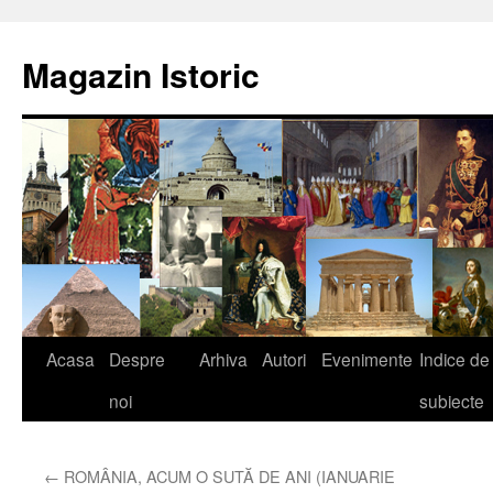
Sari
la
Magazin Istoric
conținut
Acasa
Despre
Arhiva
Autori
Evenimente
Indice de
noi
subiecte
←
ROMÂNIA, ACUM O SUTĂ DE ANI (IANUARIE