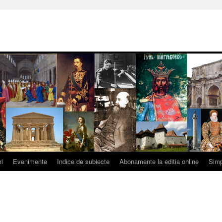
ri
Evenimente
Indice de subiecte
Abonamente la editia online
Simp