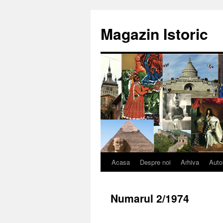
Sari
la
Magazin Istoric
conținut
Acasa
Despre noi
Arhiva
Auto
Numarul 2/1974