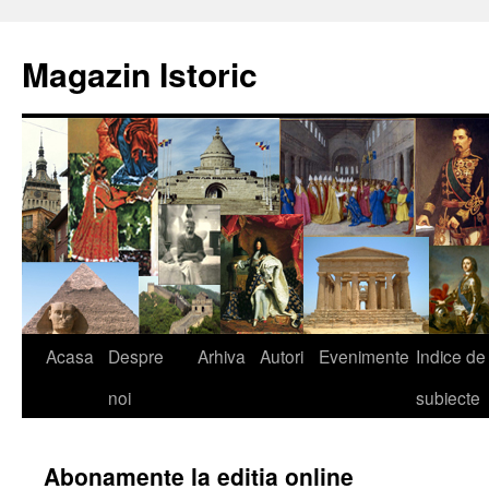
Sari
la
Magazin Istoric
conținut
Acasa
Despre
Arhiva
Autori
Evenimente
Indice de
noi
subiecte
Abonamente la editia online