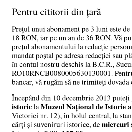
Pentru cititorii din ţară
Preţul unui abonament pe 3 luni este de
18 RON, iar pe un an de 36 RON. Vă put
preţul abonamentului la redacţie person
mandat poştal pe adresa redacţiei sau pl
în contul nostru deschis la B.C.R., Sucu
RO10RNCB0080005630130001. Pentru p
bancar, vă rugăm să ne trimiteţi dovada e
Începând din 10 decembrie 2013 puteţi 
istoric
Muzeul Naţional de Istorie 
la
Victoriei nr. 12), în holul central, la stan
miercuri 
cărţi şi suveniruri istorice, de