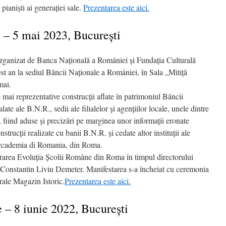
 pianişti ai generaţiei sale.
Prezentarea este aici.
 – 5 mai 2023, Bucureşti
ganizat de Banca Naţională a României şi Fundaţia Culturală
est an la sediul Băncii Naţionale a României, în Sala „Mitiţă
mai.
 mai reprezentative construcţii aflate în patrimoniul Băncii
te ale B.N.R., sedii ale filialelor şi agenţiilor locale, unele dintre
i, fiind aduse şi precizări pe marginea unor informaţii eronate
trucţii realizate cu banii B.N.R. şi cedate altor instituţii ale
 Accademia di Romania, din Roma.
ucrarea Evoluția Școlii Române din Roma în timpul directorului
n Constantin Liviu Demeter. Manifestarea s-a încheiat cu ceremonia
rale Magazin Istoric.
Prezentarea este aici.
 – 8 iunie 2022, Bucureşti