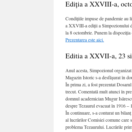
Ediția a XXVIII-a, oct
Condiţiile impuse de pandemie au limi
a XXVIII-a ediţii a Simpozionului de
la 8 octombrie. Punem la dispoziţia c
Prezentarea este aici.
Editia a XXVII-a, 23 s
Anul acesta, Simpozionul organizat
Magazin Istoric s-a desfăşurat în dou
În prima zi, a fost prezentat Dosar
trecut. Comentată mult atunci în pre
domnul academician Mugur Isărescu, 
despre Tezaurul evacuat în 1916 – 
În continuare, s-a conturat un bilanţ
al lucrărilor Comisiei comune care s
problema Tezaurului. Lucrările prime