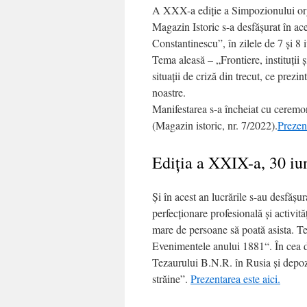
A XXX-a ediţie a Simpozionului org
Magazin Istoric s-a desfăşurat în ac
Constantinescu”, în zilele de 7 şi 8 
Tema aleasă – „Frontiere, instituții 
situaţii de criză din trecut, ce prezi
noastre.
Manifestarea s-a încheiat cu ceremo
(Magazin istoric, nr. 7/2022).
Prezent
Ediţia a XXIX-a, 30 iun
Şi în acest an lucrările s-au desfășu
perfecționare profesională și activită
mare de persoane să poată asista. T
Evenimentele anului 1881“. În cea d
Tezaurului B.N.R. în Rusia și depozi
străine”.
Prezentarea este aici.