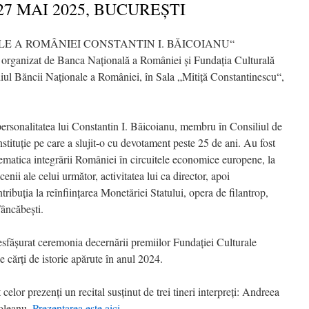
 27 MAI 2025, BUCUREŞTI
LE A ROMÂNIEI CONSTANTIN I. BĂICOIANU“
organizat de Banca Naţională a României şi Fundaţia Culturală
diul Băncii Naţionale a României, în Sala „Mitiţă Constantinescu“,
ersonalitatea lui Constantin I. Băicoianu, membru în Consiliul de
stituţie pe care a slujit-o cu devotament peste 25 de ani. Au fost
blematica integrării României în circuitele economice europene, la
enii ale celui următor, activitatea lui ca director, apoi
tribuţia la reînfiinţarea Monetăriei Statului, opera de filantrop,
Tâncăbeşti.
desfăşurat ceremonia decernării premiilor Fundaţiei Culturale
 cărţi de istorie apărute în anul 2024.
elor prezenţi un recital susţinut de trei tineri interpreţi: Andreea
Soleanu.
Prezentarea este aici.