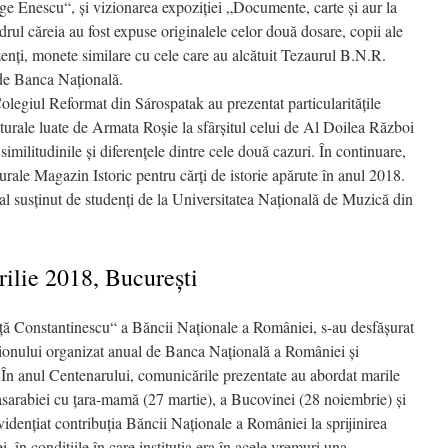
 Enescu“, şi vizionarea expoziţiei „Documente, carte și aur la
ul căreia au fost expuse originalele celor două dosare, copii ale
rezenţi, monete similare cu cele care au alcătuit Tezaurul B.N.R.
 de Banca Naţională.
Colegiul Reformat din Sárospatak au prezentat particularităţile
lturale luate de Armata Roşie la sfârşitul celui de Al Doilea Război
militudinile şi diferenţele dintre cele două cazuri. În continuare,
urale Magazin Istoric pentru cărţi de istorie apărute în anul 2018.
tal susținut de studenți de la Universitatea Națională de Muzică din
rilie 2018, Bucureşti
iţă Constantinescu“ a Băncii Naţionale a României, s-au desfăşurat
ionului organizat anual de Banca Naţională a României şi
 În anul Centenarului, comunicările prezentate au abordat marile
arabiei cu ţara-mamă (27 martie), a Bucovinei (28 noiembrie) şi
videnţiat contribuţia Băncii Naţionale a României la sprijinirea
, în condiţiile în care instituţia era în acele vremuri una