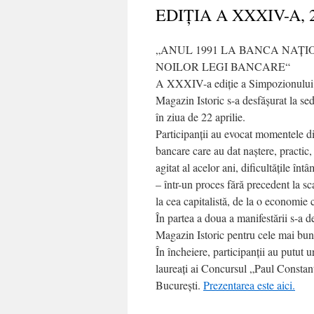
EDIŢIA A XXXIV-A, 
„ANUL 1991 LA BANCA NAȚI
NOILOR LEGI BANCARE“
A XXXIV-a ediţie a Simpozionului 
Magazin Istoric s-a desfăşurat la se
în ziua de 22 aprilie.
Participanții au evocat momentele di
bancare care au dat naştere, practi
agitat al acelor ani, dificultăţile înt
– într-un proces fără precedent la sca
la cea capitalistă, de la o economie 
În partea a doua a manifestării s-a 
Magazin Istoric pentru cele mai bune
În încheiere, participanţii au putut u
laureați ai Concursul „Paul Constan
București.
Prezentarea este aici.