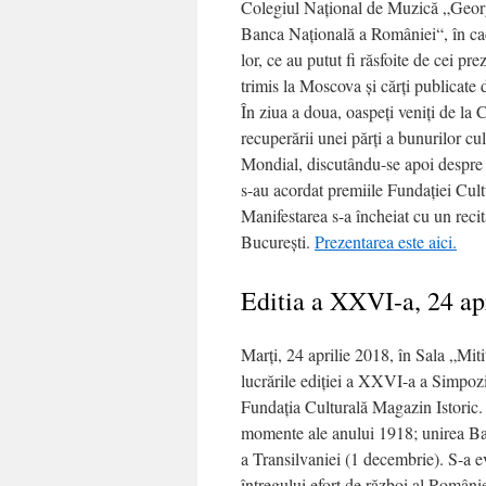
Colegiul Naţional de Muzică „George
Banca Națională a României“, în cadr
lor, ce au putut fi răsfoite de cei p
trimis la Moscova şi cărţi publicate
În ziua a doua, oaspeţi veniţi de la 
recuperării unei părţi a bunurilor cu
Mondial, discutându-se apoi despre si
s-au acordat premiile Fundaţiei Cult
Manifestarea s-a încheiat cu un reci
București.
Prezentarea este aici.
Editia a XXVI-a, 24 ap
Marţi, 24 aprilie 2018, în Sala „Mit
lucrările ediţiei a XXVI-a a Simpoz
Fundaţia Culturală Magazin Istoric.
momente ale anului 1918; unirea Bas
a Transilvaniei (1 decembrie). S-a e
întregului efort de război al României