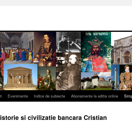
ri
Evenimente
Indice de subiecte
Abonamente la editia online
Simp
torie si civilizatie bancara Cristian