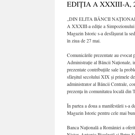
EDIŢIA A XXXIII-A,
„DIN ELITA BĂNCII NAȚIONA
A XXXIII-a ediţie a Simpozionului 
Magazin Istoric s-a desfăşurat la se
în ziua de 27 mai.
Comunicările prezentate au evocat p
Administraţie al Băncii Naţionale, in
prezentate contribuţiile sale la pro
sfârşitul secolului XIX şi primele dec
administrator al Băncii Centrale, con
prezenţa în comunitatea locală din 
În partea a doua a manifestării s-a 
Magazin Istoric pentru cele mai bune
Banca Naţională a României a oferit c
Nistor, Antonio Piculeață şi Petru 