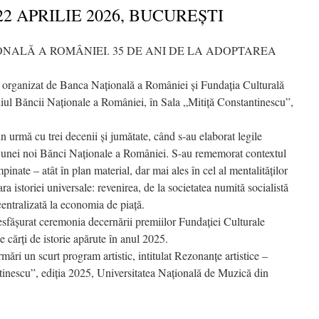
22 APRILIE 2026, BUCUREŞTI
ONALĂ A ROMÂNIEI. 35 DE ANI DE LA ADOPTAREA
organizat de Banca Naţională a României şi Fundaţia Culturală
diul Băncii Naţionale a României, în Sala „Mitiţă Constantinescu”,
n urmă cu trei decenii și jumătate, când s-au elaborat legile
c, unei noi Bănci Naţionale a României. S-au rememorat contextul
âmpinate – atât în plan material, dar mai ales în cel al mentalităţilor
ra istoriei universale: revenirea, de la societatea numită socialistă
centralizată la economia de piaţă.
desfăşurat ceremonia decernării premiilor Fundaţiei Culturale
 cărţi de istorie apărute în anul 2025.
rmări un scurt program artistic, intitulat Rezonanțe artistice –
tinescu”, ediția 2025, Universitatea Națională de Muzică din