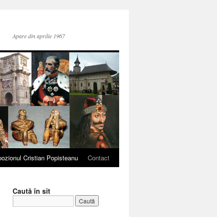
Apare din aprilie 1967
ozionul Cristian Popisteanu
Contact
Caută în sit