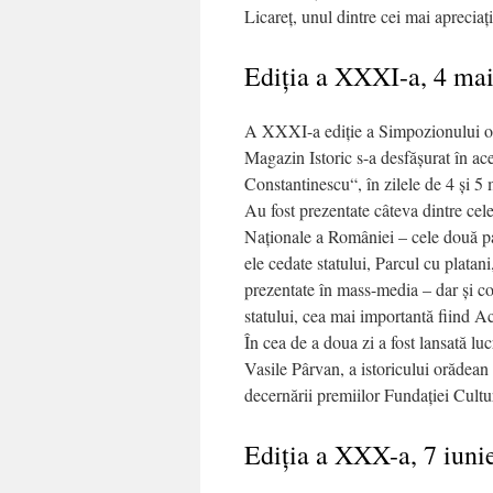
Licareț, unul dintre cei mai apreciaţi
Ediţia a XXXI-a, 4 mai
A XXXI-a ediţie a Simpozionului or
Magazin Istoric s-a desfăşurat în ac
Constantinescu“, în zilele de 4 şi 5 
Au fost prezentate câteva dintre cele
Naţionale a României – cele două pala
ele cedate statului, Parcul cu platan
prezentate în mass-media – dar şi cons
statului, cea mai importantă fiind
În cea de a doua zi a fost lansată l
Vasile Pârvan, a istoricului orădea
decernării premiilor Fundaţiei Cultu
Ediţia a XXX-a, 7 iunie