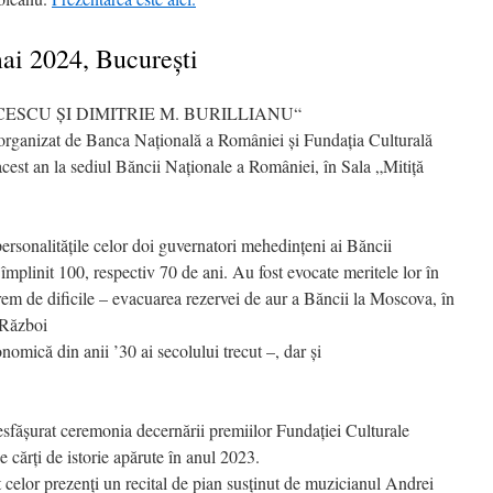
ai 2024, Bucureşti
CESCU ȘI DIMITRIE M. BURILLIANU“
rganizat de Banca Naţională a României şi Fundaţia Culturală
 acest an la sediul Băncii Naţionale a României, în Sala „Mitiţă
rsonalităţile celor doi guvernatori mehedinţeni ai Băncii
împlinit 100, respectiv 70 de ani. Au fost evocate meritele lor în
 de dificile – evacuarea rezervei de aur a Băncii la Moscova, în
 Război
mică din anii ’30 ai secolului trecut –, dar şi
desfăşurat ceremonia decernării premiilor Fundaţiei Culturale
 cărţi de istorie apărute în anul 2023.
celor prezenţi un recital de pian susținut de muzicianul Andrei