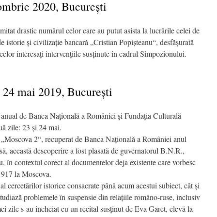
ombrie 2020, București
tat drastic numărul celor care au putut asista la lucrările celei de
 istorie şi civilizaţie bancară „Cristian Popişteanu“, desfăşurată
elor interesaţi intervenţiile susţinute în cadrul Simpozionului.
i 24 mai 2019, Bucureşti
 anual de Banca Naţională a României şi Fundaţia Culturală
ă zile: 23 şi 24 mai.
ul „Moscova 2“, recuperat de Banca Naţională a României anul
să, această descoperire a fost plasată de guvernatorul B.N.R.,
în contextul corect al documentelor deja existente care vorbesc
1917 la Moscova.
 al cercetărilor istorice consacrate până acum acestui subiect, cât şi
tudiază problemele în suspensie din relaţiile româno-ruse, inclusiv
i zile s-au încheiat cu un recital susținut de Eva Garet, elevă la