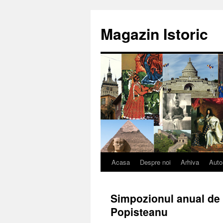
Sari
la
Magazin Istoric
conținut
Acasa
Despre noi
Arhiva
Auto
Simpozionul anual de is
Popisteanu