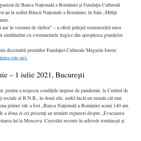
anizat de Banca Naţională a României şi Fundaţia Culturală
est an la sediul Băncii Naţionale a României, în Sala „Mitiţă
iunie.
și aur în vremuri de război” – a oferit prilejul rememorării unor
ntă similitudini cu evenimentele tragice din apropierea graniţelor
nia decernării premiilor Fundaţiei Culturale Magazin Istoric
area este aici.
ie – 1 iulie 2021, Bucureşti
rat, pentru a respecta condițiile impuse de pandemie, la Centrul de
ți sociale al B.N.R., în două zile, astfel încât un număr cât mai
ema primei zile a fost „Banca Națională a României acum 140 ani.
e a doua zi cei prezenți au urmărit expuneri despre „Evacuarea
tarea lui la Moscova. Cercetări recente în arhivele românești și