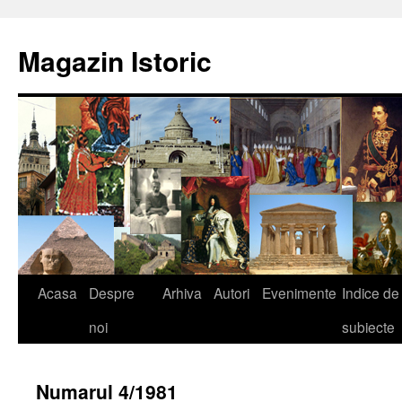
Sari
la
Magazin Istoric
conținut
Acasa
Despre
Arhiva
Autori
Evenimente
Indice de
noi
subiecte
Numarul 4/1981