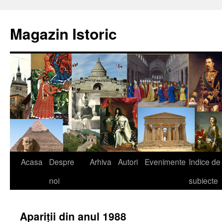
Sari
la
Magazin Istoric
conținut
Acasa
Despre
Arhiva
Autori
Evenimente
Indice de
noi
subiecte
Apariții din anul 1988