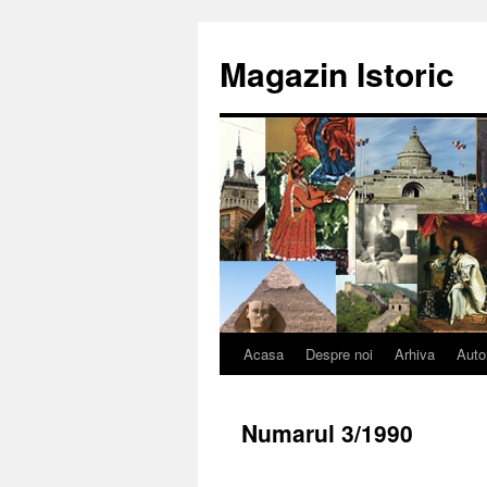
Sari
la
Magazin Istoric
conținut
Acasa
Despre noi
Arhiva
Auto
Numarul 3/1990