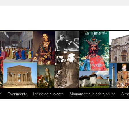
ri
Evenimente
Indice de subiecte
Abonamente la editia online
Simp