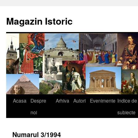
Sari
la
Magazin Istoric
conținut
Acasa
Despre
Arhiva
Autori
Evenimente
Indice de
noi
subiecte
Numarul 3/1994