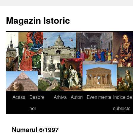
Sari
la
Magazin Istoric
conținut
Acasa
Despre
Arhiva
Autori
Evenimente
Indice de
noi
subiecte
Numarul 6/1997