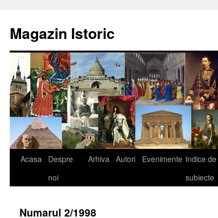
Sari
la
Magazin Istoric
conținut
Acasa
Despre
Arhiva
Autori
Evenimente
Indice de
noi
subiecte
Numarul 2/1998