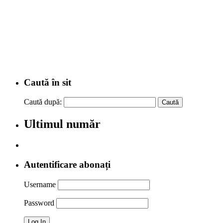
Caută în sit
Caută după:
Ultimul număr
Autentificare abonați
Username
Password