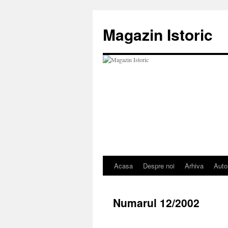
Sari
la
Magazin Istoric
conținut
Acasa
Despre noi
Arhiva
Auto
Numarul 12/2002