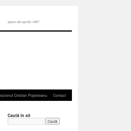
Apare din aprilie 1967
ozionul Cristian Popisteanu
Contact
Caută în sit