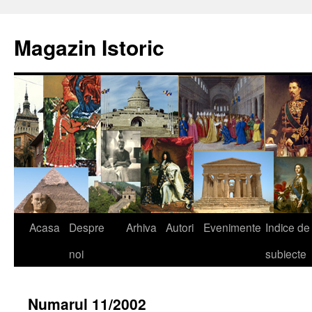
Sari
la
Magazin Istoric
conținut
Acasa
Despre
Arhiva
Autori
Evenimente
Indice de
noi
subiecte
Numarul 11/2002