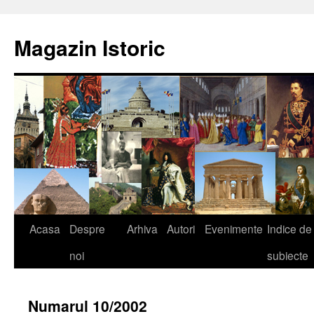
Sari
la
Magazin Istoric
conținut
Acasa
Despre
Arhiva
Autori
Evenimente
Indice de
noi
subiecte
Numarul 10/2002