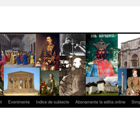
ri
Evenimente
Indice de subiecte
Abonamente la editia online
Simp