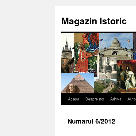
Sari
la
Magazin Istoric
conținut
Acasa
Despre noi
Arhiva
Auto
Numarul 6/2012