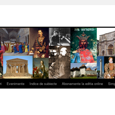
ri
Evenimente
Indice de subiecte
Abonamente la editia online
Simp