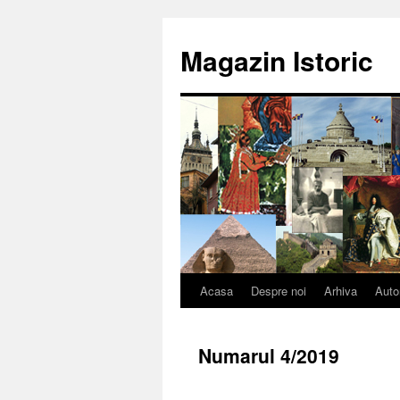
Sari
la
Magazin Istoric
conținut
Acasa
Despre noi
Arhiva
Auto
Numarul 4/2019