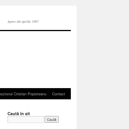
Apare din aprilie 1967
ozionul Cristian Popisteanu
Contact
Caută în sit