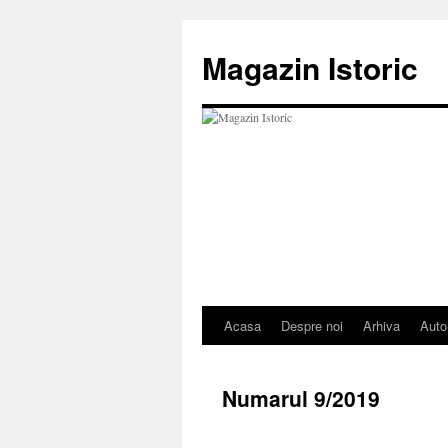
Sari
la
Magazin Istoric
conținut
Acasa
Despre noi
Arhiva
Auto
Numarul 9/2019