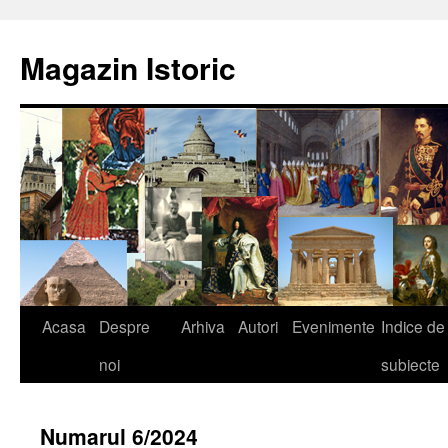
Sari
la
Magazin Istoric
conținut
Acasa
Despre
Arhiva
Autori
Evenimente
Indice de
noi
subiecte
Numarul 6/2024