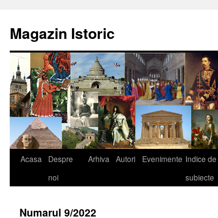
Sari
la
Magazin Istoric
conținut
Acasa
Despre
Arhiva
Autori
Evenimente
Indice de
noi
subiecte
Numarul 9/2022