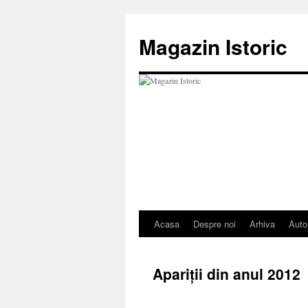
Sari
la
Magazin Istoric
conținut
Acasa
Despre noi
Arhiva
Auto
Apariții din anul 2012