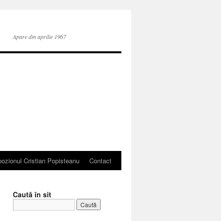
Apare din aprilie 1967
ozionul Cristian Popisteanu
Contact
Caută în sit