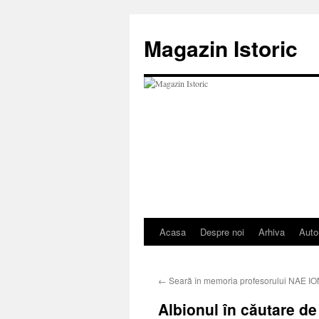
Sari
la
Magazin Istoric
conținut
Acasa
Despre noi
Arhiva
Auto
←
Seară în memoria profesorului NAE 
Albionul în căutare de 