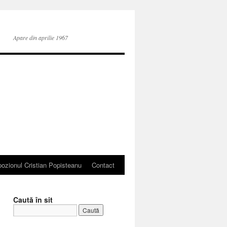
Apare din aprilie 1967
ozionul Cristian Popisteanu
Contact
Caută în sit