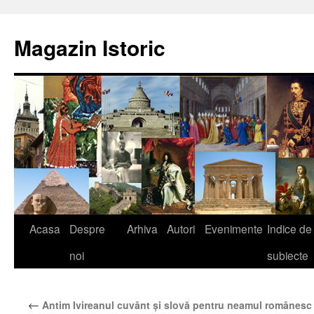
Sari
la
Magazin Istoric
conținut
Acasa
Despre
Arhiva
Autori
Evenimente
Indice de
noi
subiecte
←
Antim Ivireanul cuvânt şi slovă pentru neamul românesc