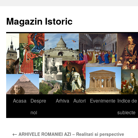
Sari
la
Magazin Istoric
conținut
Acasa
Despre
Arhiva
Autori
Evenimente
Indice de
noi
subiecte
←
ARHIVELE ROMANIEI AZI – Realitati si perspective