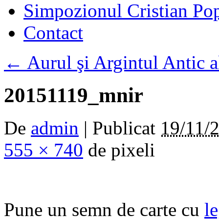
Simpozionul Cristian Po
Contact
←
Aurul şi Argintul Antic 
20151119_mnir
De
admin
|
Publicat
19/11/
555 × 740
de pixeli
Pune un semn de carte cu
l