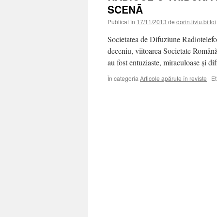
SCENĂ
Publicat în
17/11/2013
de
dorin.liviu.bitfoi
Societatea de Difuziune Radiotelefon
deceniu, viitoarea Societate Român
au fost entuziaste, miraculoase şi d
În categoria
Articole apărute în reviste
|
Et