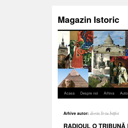
Sari
la
Magazin Istoric
conținut
Acasa
Despre noi
Arhiva
Auto
dorin.liviu.bitfoi
Arhive autor:
RADIOUL O TRIBUNĂ