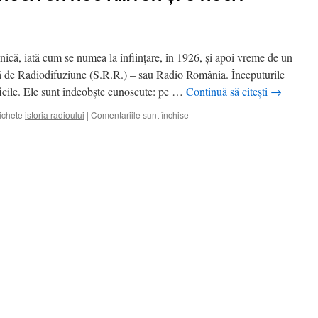
ică, iată cum se numea la înfiinţare, în 1926, şi apoi vreme de un
ă de Radiodifuziune (S.R.R.) – sau Radio România. Începuturile
ificile. Ele sunt îndeobşte cunoscute: pe …
Continuă să citești
→
pentru
ichete
istoria radioului
|
Comentariile sunt închise
RADIOUL
O
TRIBUNĂ
NOUĂ
UN
NOU
AMVON
ŞI
O
NOUĂ
SCENĂ