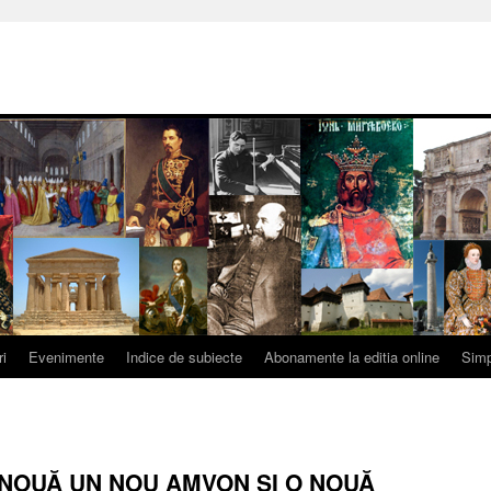
ri
Evenimente
Indice de subiecte
Abonamente la editia online
Simp
 NOUĂ UN NOU AMVON ŞI O NOUĂ