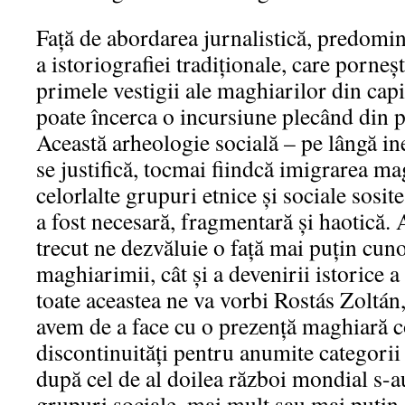
Faţă de abordarea jurnalistică, predomina
a istoriografiei tradiţionale, care porneşt
primele vestigii ale maghiarilor din cap
poate încerca o incursiune plecând din p
Această arheologie socială – pe lângă ine
se justifică, tocmai fiindcă imigrarea mag
celorlalte grupuri etnice şi sociale sosit
a fost necesară, fragmentară şi haotică.
trecut ne dezvăluie o faţă mai puţin cuno
maghiarimii, cât şi a devenirii istorice 
toate aceastea ne va vorbi Rostás Zoltá
avem de a face cu o prezenţă maghiară c
discontinuităţi pentru anumite categorii ş
după cel de al doilea război mondial s-
grupuri sociale, mai mult sau mai puţin