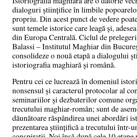
Istoriografia maghiară are o datorie vech
dialoguri ştiinţifice în limbile popoarelo
propriu. Din acest punct de vedere poat
sunt temele istorice care leagă şi, adese
din Europa Centrală. Ciclul de prelegeri 
Balassi – Institutul Maghiar din Bucureş
consolideze o nouă etapă a dialogului ştii
istoriografia maghiară şi română.
Pentru cei ce lucrează în domeniul istori
nonsensul şi caracterul protocolar al con
seminariilor şi dezbaterilor comune org
trecutului maghiar-român; sunt de asem
dăunătoare răspândirea unei abordări ist
prezentarea ştiinţifică a trecutului într-
conspiraţii. Noi însă după cele 10 etap