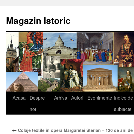
Sari
la
Magazin Istoric
conținut
Acasa
Despre
Arhiva
Autori
Evenimente
Indice de
noi
subiecte
←
Colaje textile în opera Margaretei Sterian – 120 de ani de 