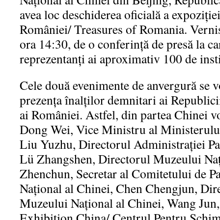
avea loc deschiderea oficială a expoziț
României/ Treasures of Romania. Vernisaj
ora 14:30, de o conferință de presă la ca
reprezentanți ai aproximativ 100 de inst
Cele două evenimente de anvergură se v
prezența înalților demnitari ai Republic
ai României. Astfel, din partea Chinei v
Dong Wei, Vice Ministru al Ministerului
Liu Yuzhu, Directorul Administrației Pa
Lü Zhangshen, Directorul Muzeului Naț
Zhenchun, Secretar al Comitetului de Pa
Național al Chinei, Chen Chengjun, Dire
Muzeului Național al Chinei, Wang Jun,
Exhibition China/ Centrul Pentru Schim