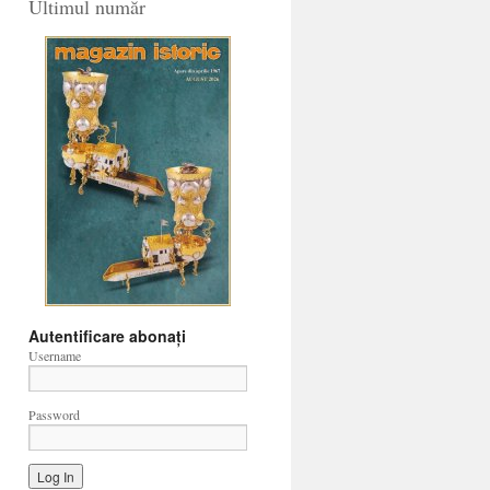
Ultimul număr
Autentificare abonați
Username
Password