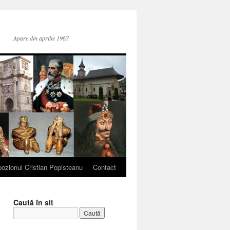
Apare din aprilie 1967
ozionul Cristian Popisteanu
Contact
Caută în sit