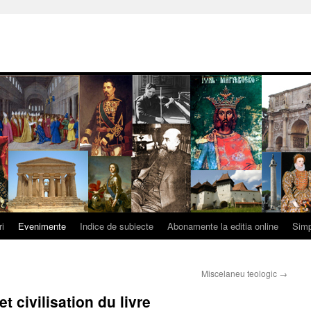
ri
Evenimente
Indice de subiecte
Abonamente la editia online
Simp
Miscelaneu teologic
→
t civilisation du livre