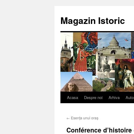
Sari
la
Magazin Istoric
conținut
Acasa
Despre noi
Arhiva
Auto
←
Esența unui oraș
Conférence d’histoire e