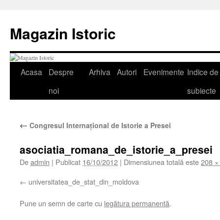
Sari
la
Magazin Istoric
conținut
Acasa
Despre
Arhiva
Autori
Evenimente
Indice de
noi
subiecte
←
Congresul Internaţional de Istorie a Presei
asociatia_romana_de_istorie_a_presei
De
admin
|
Publicat
16/10/2012
|
Dimensiunea totală este
208 ×
universitatea_de_stat_din_moldova
Pune un semn de carte cu
legătura permanentă
.