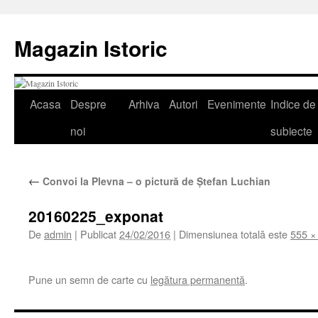
Sari
la
Magazin Istoric
conținut
Acasa
Despre
Arhiva
Autori
Evenimente
Indice de
noi
subiecte
←
Convoi la Plevna – o pictură de Ștefan Luchian
20160225_exponat
De
admin
|
Publicat
24/02/2016
|
Dimensiunea totală este
555 ×
Pune un semn de carte cu
legătura permanentă
.