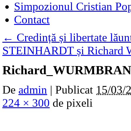
Simpozionul Cristian Po
Contact
←
Credință și libertate lău
STEINHARDT și Richa
Richard_WURMBRA
De
admin
|
Publicat
15/03/
224 × 300
de pixeli