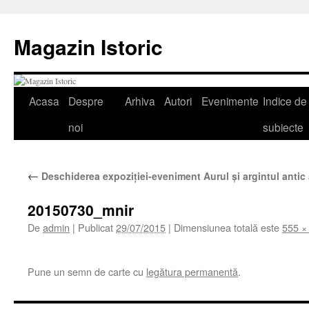
Sari
la
Magazin Istoric
conținut
Acasa
Despre
Arhiva
Autori
Evenimente
Indice de
noi
subiecte
←
Deschiderea expoziţiei-eveniment Aurul şi argintul anti
20150730_mnir
De
admin
|
Publicat
29/07/2015
|
Dimensiunea totală este
555 ×
Pune un semn de carte cu
legătura permanentă
.