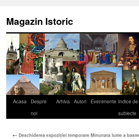
Sari
la
Magazin Istoric
conținut
Acasa
Despre
Arhiva
Autori
Evenimente
Indice de
noi
subiecte
←
Deschiderea expoziției temporare Minunata lume a basmel