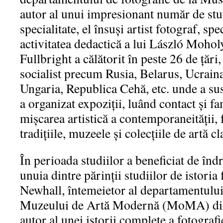
autor al unui impresionant număr de stud
specialitate, el însuși artist fotograf, spe
activitatea dedactică a lui László Moho
Fullbright a călătorit în peste 26 de țări
socialist precum Rusia, Belarus, Ucraina
Ungaria, Republica Cehă, etc. unde a sus
a organizat expoziții, luând contact și f
mișcarea artistică a contemporaneității, 
tradițiile, muzeele și colecțiile de artă cl
În perioada studiilor a beneficiat de înd
unuia dintre părinții studiilor de istori
Newhall, întemeietor al departamentului 
Muzeului de Artă Modernă (MoMA) din
autor al unei istorii complete a fotograf