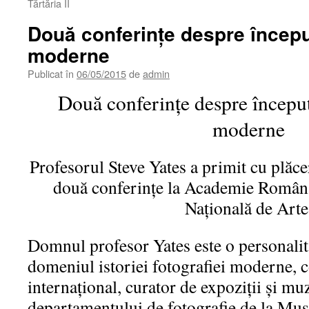
Tărtăria II
Două conferințe despre început
moderne
Publicat în
06/05/2015
de
admin
Două conferințe despre început
moderne
Profesorul Steve Yates a primit cu plăcer
două conferințe la Academie Română 
Națională de Arte
Domnul profesor Yates este o personalit
domeniul istoriei fotografiei moderne, c
internațional, curator de expoziții și mu
departamentului de fotografie de la M