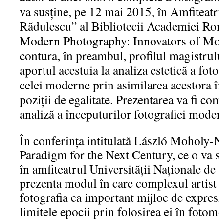
va susține, pe 12 mai 2015, în Amfiteat
Rădulescu” al Bibliotecii Academiei Rom
Modern Photography: Innovators of Mod
contura, în preambul, profilul magistrulu
aportul acestuia la analiza estetică a foto
celei moderne prin asimilarea acestora în
poziții de egalitate. Prezentarea va fi c
analiză a începuturilor fotografiei mode
În conferința intitulată László Moholy
Paradigm for the Next Century, ce o va su
în amfiteatrul Universității Naționale de 
prezenta modul în care complexul artist 
fotografia ca important mijloc de expres
limitele epocii prin folosirea ei în fotomo